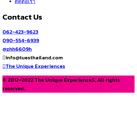
ติดต่อเรา
Contact Us
062-423-9623
090-554-6939
@zhh6609h
info@tuesthailand.com
The Unique Experiences
© 2012-2022 The Unique ExperienceS. All rights
reserved.