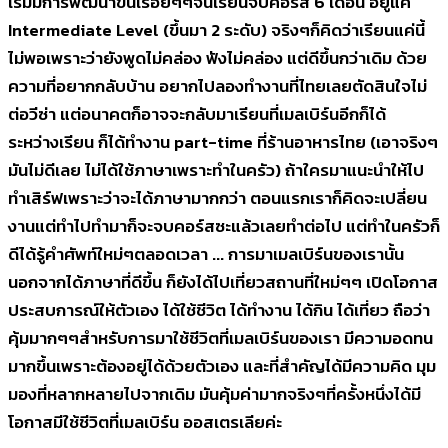
เริ่มมีการพัฒนาขึ้นเรื่อยๆๆจนเรียนจบคอร์ส 6 เดือน อยู่แค่
Intermediate Level (ขึ้นมา 2 ระดับ) จริงๆก็คิดว่าเรียนแค่นี้
ไม่พอเพราะว่ายังพูดไม่คล่อง ฟังไม่คล่อง แต่ดีขึ้นกว่าเดิม ด้วย
ความที่อยากกลับบ้าน อยากไปลองทำงานที่ไทยเลยตัดสินใจไม่
ต่อวีซ่า แต่อนาคตก็อาจจะกลับมาเรียนที่เมลเบิร์นอีกก็ได้
ระหว่างเรียน ก็ได้ทำงาน part-time ที่ร้านอาหารไทย (เอาจริงๆ
มันไม่ดีเลย ไม่ได้ใช้ภาษาเพราะทำในครัว) ถ้าใครมาแนะนำให้ไป
ทำเสิร์ฟเพราะว่าจะได้ภาษามากกว่า ตอนแรกเราก็คิดจะเปลี่ยน
งานแต่ทำไปทำมาก็จะจบคอร์สซะแล้วเลยทำต่อไป แต่ทำในครัวก็
ดีได้รู้คำศัพท์ใหม่ๆตลอดเวลา ... การมาเมลเบิร์นของเรานั้น
นอกจากได้ภาษาที่ดีขึ้น ก็ยังได้ไปเที่ยวสถานที่ใหม่ๆๆ เปิดโอกาส
ประสบการณ์ให้ตัวเอง ได้ใช้ชีวิต ได้ทำงาน ได้กิน ได้เที่ยว ถือว่า
คุ้มมากๆๆสำหรับการมาใช้ชีวิตที่เมลเบิร์นของเรา มีความอดทน
มากขึ้นเพราะต้องอยู่ได้ด้วยตัวเอง และที่สำคัญได้มีความคิด มุม
มองที่หลากหลายไปจากเดิม มันคุ้มค่ามากจริงๆที่ครั้งหนึ่งได้มี
โอกาสมีใช้ชีวิตที่เมลเบิร์น ออสเตรเลียค่ะ