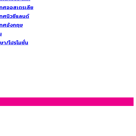
เทศออสเตรเลีย
ทศนิวซีแลนด์
เทศอังกฤษ
น
ษา/โปรโมชั่น